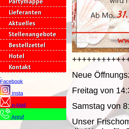
Partymappe
Lieferanten
Aktuelles
Stellenangebote
Bestellzettel
Hotel
+++++++++++
Kontakt
Neue Öffnungsz
Facebook
Freitag von 14:
Insta
Samstag von 8:
e-Mail
Anruf
Unser Frischoma